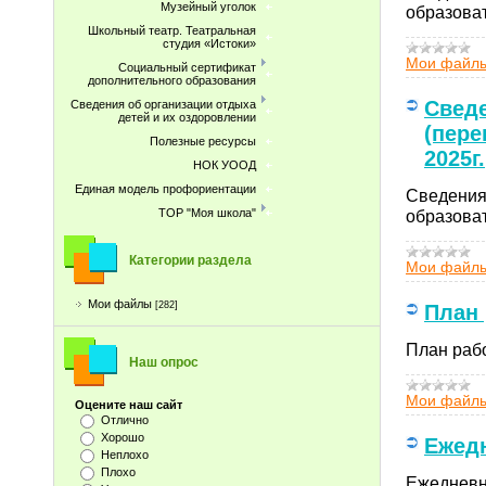
Музейный уголок
образоват
Школьный театр. Театральная
студия «Истоки»
Мои файл
Социальный сертификат
дополнительного образования
Сведе
Сведения об организации отдыха
детей и их оздоровлении
(пере
Полезные ресурсы
2025г.
НОК УООД
Единая модель профориентации
Сведения 
образоват
ТОР "Моя школа"
Категории раздела
Мои файл
Мои файлы
[282]
План 
План рабо
Наш опрос
Мои файл
Оцените наш сайт
Отлично
Хорошо
Ежедн
Неплохо
Плохо
Ежедневн