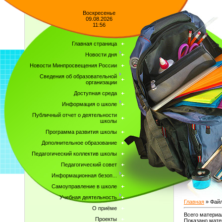
Воскресенье
09.08.2026
11:56
Главная страница
Новости дня
Новости Минпросвещения России
Сведения об образовательной
организации
Доступная среда
Информация о школе
Публичный отчет о деятельности
школы
Программа развития школы
Дополнительное образование
Педагогический коллектив школы
Педагогический совет
Информационная безоп...
Самоуправление в школе
Учебная деятельность
Главная
»
Фай
О приёме
Всего материа
Проекты
Показано мате