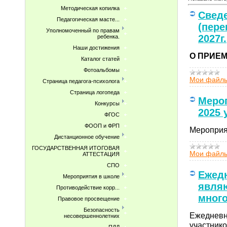
Методическая копилка
Сведе
Педагогическая масте...
(пере
Уполномоченный по правам
2027г.
ребенка.
Наши достижения
О ПРИЕМЕ
Каталог статей
Фотоальбомы
Мои файл
Страница педагога-психолога
Страница логопеда
Мероп
Конкурсы
2025 
ФГОС
ФООП и ФРП
Мероприят
Дистанционное обучение
ГОСУДАРСТВЕННАЯ ИТОГОВАЯ
Мои файл
АТТЕСТАЦИЯ
СПО
Ежедн
Мероприятия в школе
явля
Противодействие корр...
много
Правовое просвещение
Безопасность
Ежедневн
несовершеннолетних
участнико