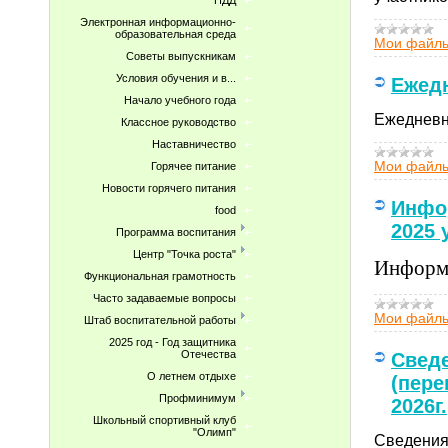
ПДД
Электронная информационно-
образовательная среда
Мои файл
Советы выпускникам
Условия обучения и в...
Ежедн
Начало учебного года
Ежедневн
Классное руководство
Наставничество
Мои файл
Горячее питание
Новости горячего питания
Инфор
food
2025 
Программа воспитания
Центр "Точка роста"
Информа
Функциональная грамотность
Часто задаваемые вопросы
Мои файл
Штаб воспитательной работы
2025 год - Год защитника
Отечества
Сведе
О летнем отдыхе
(пере
Профминимум
2026г.
Школьный спортивный клуб
"Олимп"
Сведения 