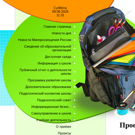
Суббота
08.08.2026
11:31
Главная страница
Новости дня
Новости Минпросвещения России
Сведения об образовательной
организации
Доступная среда
Информация о школе
Публичный отчет о деятельности
школы
Программа развития школы
Дополнительное образование
Педагогический коллектив школы
Педагогический совет
Информационная безоп...
Самоуправление в школе
Учебная деятельность
Про
О приёме
Проекты