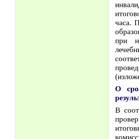
инвали
итогов
часа. 
образо
при н
лечеб
соотв
прове
(излож
О сро
резуль
В соот
провер
итого
комис