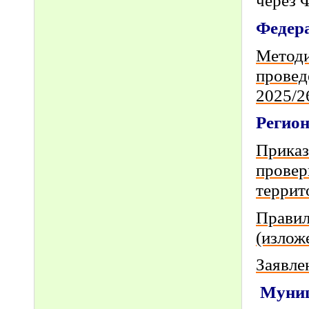
через 
Федер
Методи
провед
2025/2
Регио
Приказ
провер
террит
Правил
(излож
Заявле
Муни