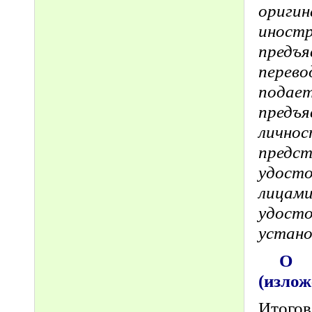
ориги
инос
предъя
перево
подае
предъ
личн
предс
удост
лица
удост
устано
О с
(изло
Итогов