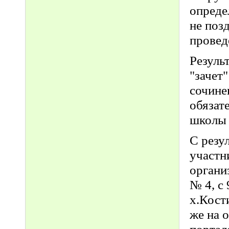
опреде
не поз
провед
Резуль
"зачет
сочине
обязат
школы 
С резу
участн
органи
№ 4, с 
х.Кост
же на 
портал