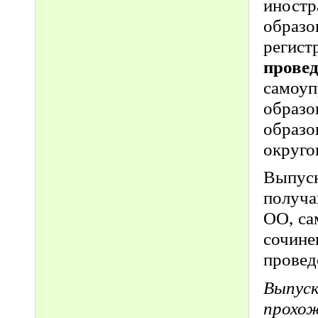
иност
образ
регис
прове
самоуп
образ
образ
округо
Выпус
получа
ОО, са
сочин
провед
Выпус
прохо