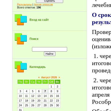
лечебн
Результаты
|
Архив опросов
Всего ответов:
196
О срок
Вход на сайт
резуль
Провер
оценив
Поиск
(излож
1. чер
итогов
Календарь
провед
«
Август 2026
»
2. чер
Пн
Вт
Ср
Чт
Пт
Сб
Вс
итогов
1
2
3
4
5
6
7
8
9
апреля
10
11
12
13
14
15
16
Рособр
17
18
19
20
21
22
23
24
25
26
27
28
29
30
31