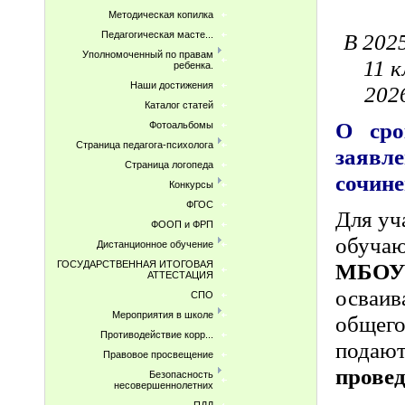
Методическая копилка
Педагогическая масте...
В 202
Уполномоченный по правам
11 
ребенка.
Наши достижения
202
Каталог статей
О сро
Фотоальбомы
Страница педагога-психолога
заявл
Страница логопеда
сочин
Конкурсы
ФГОС
Для уч
ФООП и ФРП
обучаю
Дистанционное обучение
МБОУ 
ГОСУДАРСТВЕННАЯ ИТОГОВАЯ
АТТЕСТАЦИЯ
осваив
СПО
Мероприятия в школе
общего
Противодействие корр...
подаю
Правовое просвещение
провед
Безопасность
несовершеннолетних