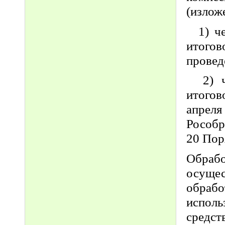
(излож
1) чер
итого
провед
2) че
итого
апрел
Рособр
20 Пор
Обрабо
осущес
обраб
исполь
средств