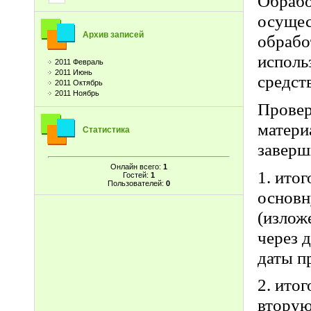
Обрабо
осущес
Архив записей
обрабо
исполь
2011 Февраль
2011 Июнь
средств
2011 Октябрь
2011 Ноябрь
Провер
матери
Статистика
заверш
Онлайн всего:
1
1. ито
Гостей:
1
Пользователей:
0
основн
(излож
через 
даты п
2. ито
вторую