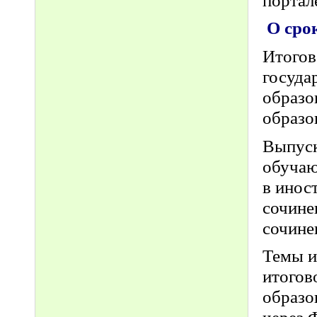
О сро
Итогов
госуда
образо
образо
Выпуск
обучаю
в инос
сочине
сочине
Темы и
итогов
образо