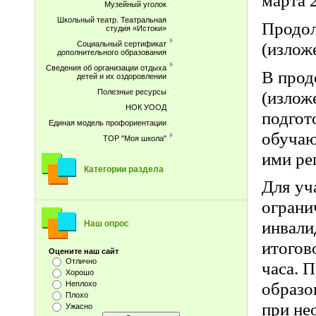
марта 
Музейный уголок
Школьный театр. Театральная
Продол
студия «Истоки»
(излож
Социальный сертификат
дополнительного образования
Сведения об организации отдыха
В прод
детей и их оздоровлении
(излож
Полезные ресурсы
НОК УООД
подгот
Единая модель профориентации
обучаю
ТОР "Моя школа"
ими ре
Категории раздела
Для уч
ограни
инвали
Наш опрос
итогов
Оцените наш сайт
Отлично
часа. 
Хорошо
образо
Неплохо
Плохо
при не
Ужасно