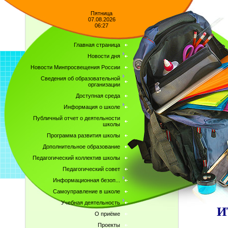
Пятница
07.08.2026
06:27
Главная страница
Новости дня
Новости Минпросвещения России
Сведения об образовательной
организации
Доступная среда
Информация о школе
Публичный отчет о деятельности
школы
Программа развития школы
Дополнительное образование
Педагогический коллектив школы
Педагогический совет
Информационная безоп...
Самоуправление в школе
Учебная деятельность
И
О приёме
Проекты