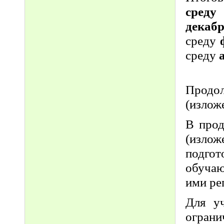
сред
декабр
среду
среду
Продол
(излож
В прод
(изло
подго
обучаю
ими ре
Для уч
ограни