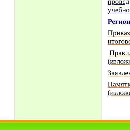
провед
учебно
Регио
Приказ
итогов
Правил
(излож
Заявле
Памятк
(изложе