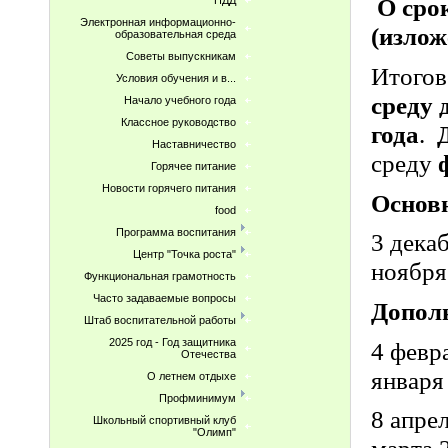
О сро
ПДД
Электронная информационно-
(изло
образовательная среда
Советы выпускникам
Итогов
Условия обучения и в...
среду 
Начало учебного года
Классное руководство
года
.
Наставничество
среду
Горячее питание
Новости горячего питания
Основн
food
Программа воспитания
3 дека
Центр "Точка роста"
ноября
Функциональная грамотность
Часто задаваемые вопросы
Допол
Штаб воспитательной работы
2025 год - Год защитника
4 февр
Отечества
января
О летнем отдыхе
Профминимум
8 апре
Школьный спортивный клуб
"Олимп"