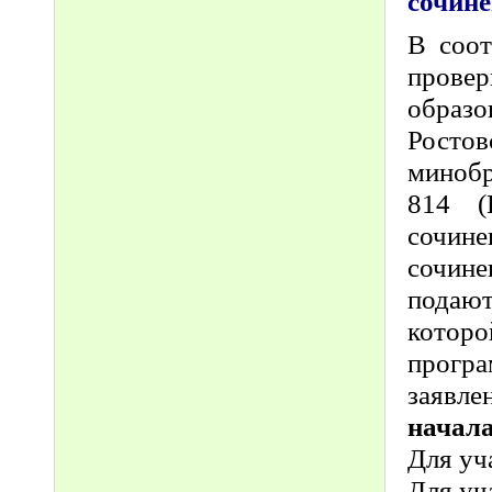
сочин
В соот
прове
образ
Росто
минобр
814 (
сочин
сочине
подают
котор
програ
заявле
начала
Для уч
Для уч