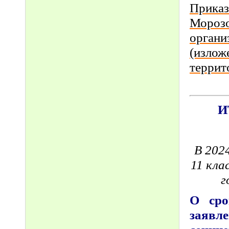
Приказ
Морозо
органи
(излож
террит
И
В 202
11 кла
г
О сро
заявл