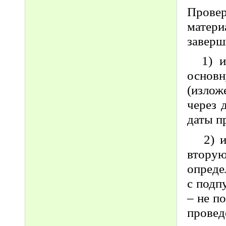
Провер
матери
заверш
1) ито
основ
(излож
через 
даты п
2) ито
вторую
опред
с подп
– не п
провед