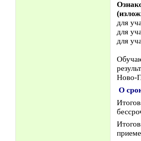
Ознак
(излож
для уч
для уч
для уч
Обуча
резуль
Ново-П
О сро
Итогов
бессро
Итогов
прием