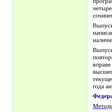
прогр
четыре
сочине
Выпус
напис
наличи
Выпус
повтор
вправе
высше
текуще
года а
Федер
Методи