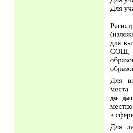
Для уч
Регис
(излож
для вы
СОШ,
образ
образо
Для в
места
до да
местно
в сфер
Для л