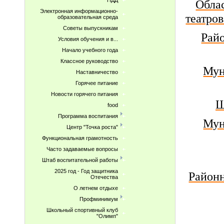
ПДД
Обла
Электронная информационно-
театро
образовательная среда
Советы выпускникам
Рай
Условия обучения и в...
Начало учебного года
Классное руководство
Мун
Наставничество
Горячее питание
Новости горячего питания
Ш
food
Программа воспитания
Мун
Центр "Точка роста"
Функциональная грамотность
Часто задаваемые вопросы
Штаб воспитательной работы
2025 год - Год защитника
Районн
Отечества
О летнем отдыхе
Профминимум
Школьный спортивный клуб
"Олимп"