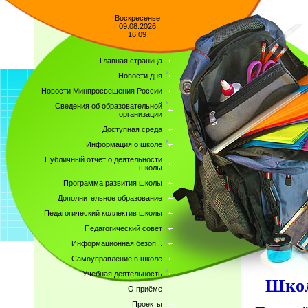
Воскресенье
09.08.2026
16:09
Главная страница
Новости дня
Новости Минпросвещения России
Сведения об образовательной
организации
Доступная среда
Информация о школе
Публичный отчет о деятельности
школы
Программа развития школы
Дополнительное образование
Педагогический коллектив школы
Педагогический совет
Информационная безоп...
Самоуправление в школе
Учебная деятельность
Школ
О приёме
Проекты