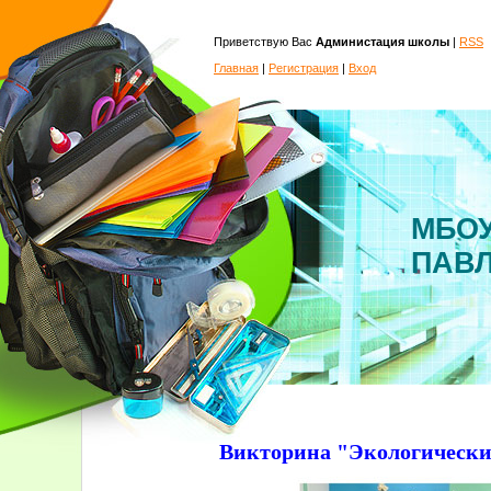
Приветствую Вас
Администация школы
|
RSS
Главная
|
Регистрация
|
Вход
МБОУ
ПАВ
Викторина "Экологически