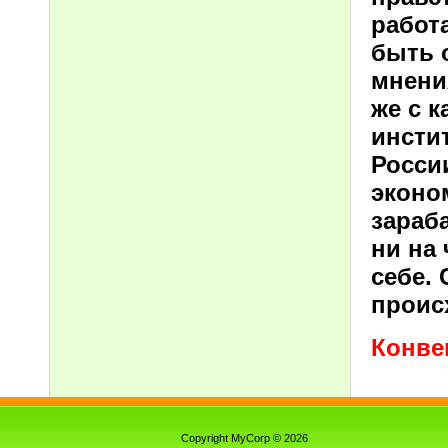
работа
быть 
мнения
же с 
инстит
Росси
эконо
зараб
ни на
себе. 
проис
Конве
Copyright MyCorp © 2026