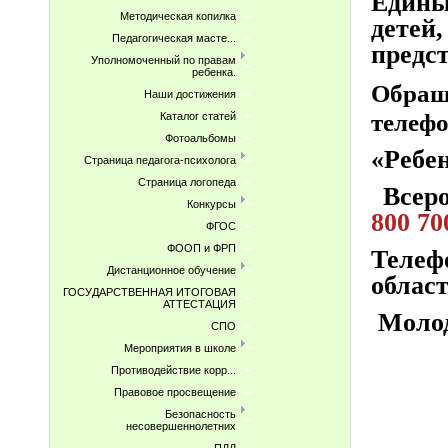
Едины
Методическая копилка
детей
Педагогическая масте...
предс
Уполномоченный по правам
ребенка.
Обращ
Наши достижения
телефо
Каталог статей
Фотоальбомы
«Ребе
Страница педагога-психолога
Страница логопеда
Всеро
Конкурсы
800 70
ФГОС
ФООП и ФРП
Телеф
Дистанционное обучение
облас
ГОСУДАРСТВЕННАЯ ИТОГОВАЯ
АТТЕСТАЦИЯ
Молод
СПО
Мероприятия в школе
Противодействие корр...
Правовое просвещение
Безопасность
несовершеннолетних