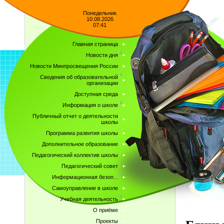
Понедельник
10.08.2026
07:41
Главная страница
Новости дня
Новости Минпросвещения России
Сведения об образовательной
организации
Доступная среда
Информация о школе
Публичный отчет о деятельности
школы
Программа развития школы
Дополнительное образование
Педагогический коллектив школы
Педагогический совет
Информационная безоп...
Самоуправление в школе
Учебная деятельность
О приёме
Проекты