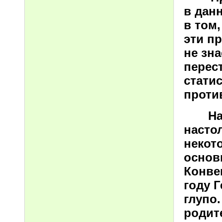
в дан
в том,
эти п
не зна
перес
стати
проти
На пе
насто
некот
основ
Конве
году 
глупо
родит