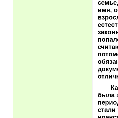
семье
имя, 
взрос
естес
закон
попал
счита
потомс
обяза
докум
отлич
Как у
была 
перио
стали
нравс