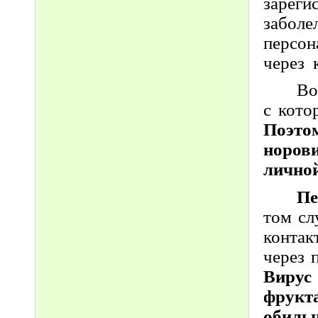
зареги
забол
персон
через 
Во
с кото
Поэт
норов
личной
Пе
том сл
контак
через 
Вирус
фрукт
обиль