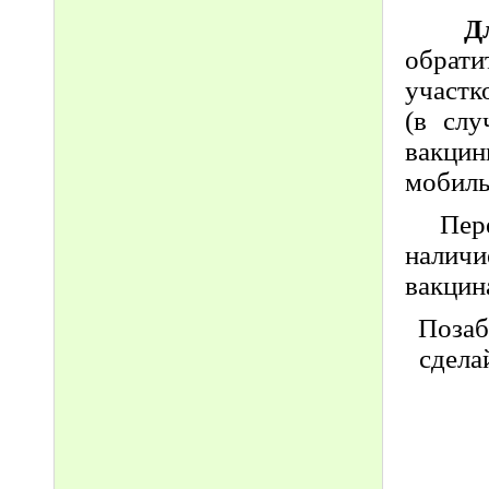
Д
обрат
участк
(в слу
вакци
мобиль
Перед
наличи
вакцин
Позаб
сдела