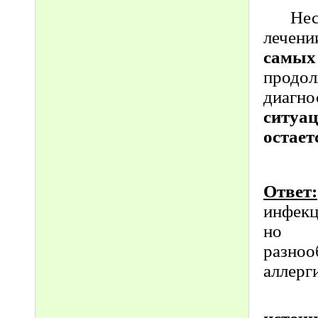
Не
лечени
самы
прод
диагн
ситуа
остает
Ответ:
инфекц
но п
разноо
аллерг