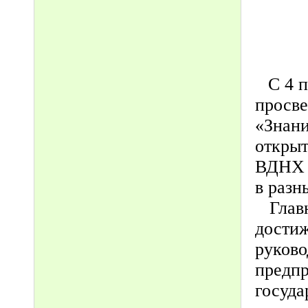
С 4 п
просве
«Знани
открыт
ВДНХ в
в разн
Главн
достиж
руков
предпр
госуда