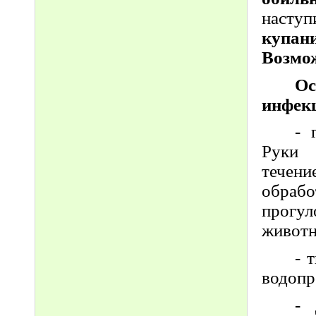
насту
купан
Возмож
О
инфек
- 
Руки 
течени
обрабо
прогул
живот
- 
водопр
- 