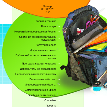
Четверг
06.08.2026
01:25
Главная страница
Новости дня
Новости Минпросвещения России
Сведения об образовательной
организации
Доступная среда
Информация о школе
Публичный отчет о деятельности
школы
Программа развития школы
Дополнительное образование
Педагогический коллектив школы
Педагогический совет
Информационная безоп...
Самоуправление в школе
Учебная деятельность
О приёме
Проекты