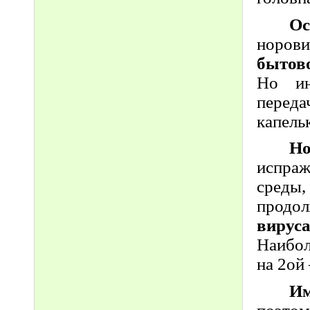
Ос
норов
бытов
Но и
перед
капель
Но
испраж
среды,
продол
вируса
Наибол
на 2ой
Им