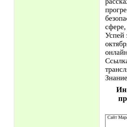
расска
прогре
безопа
сфере,
Успей 
октябр
онлайн
Ссылка
транс
Знани
Ин
пр
Сайт Мар