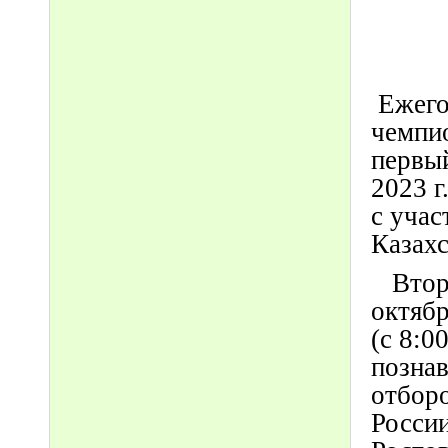
Ежего
чемпио
первый
2023 
с учас
Казахс
Второ
октябр
(с 8:0
познав
отборо
России