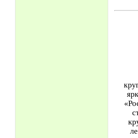
кру
яр
«Ро
с
кр
ле