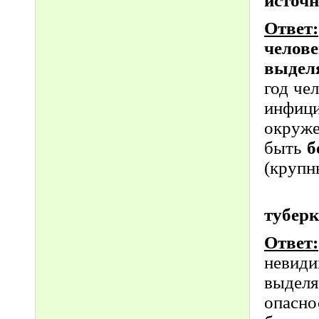
источ
Ответ:
челов
выдел
год че
инфици
окруж
быть
б
(крупны
туберк
Ответ:
невид
выделя
опасн