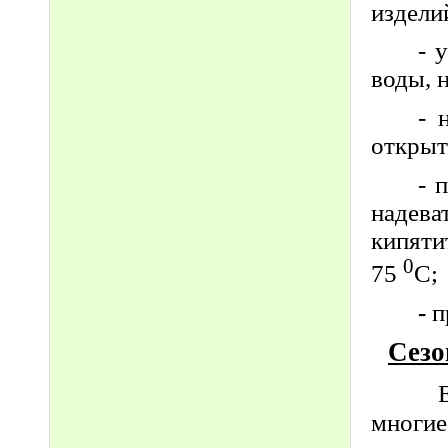
издели
- 
воды, 
- 
открыт
- 
надев
кипяти
0
75
С;
-
п
Сезо
Еж
многие