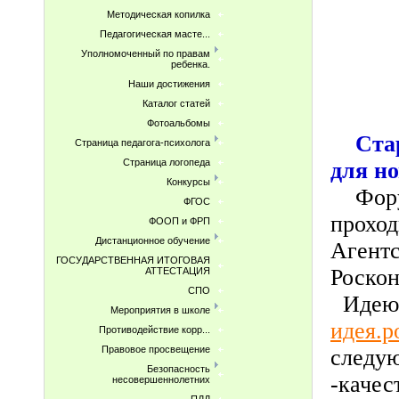
Методическая копилка
Педагогическая масте...
Уполномоченный по правам
ребенка.
Наши достижения
Каталог статей
Фотоальбомы
Старт
Страница педагога-психолога
Страница логопеда
для н
Конкурсы
Форум
ФГОС
проход
ФООП и ФРП
Дистанционное обучение
Агентс
ГОСУДАРСТВЕННАЯ ИТОГОВАЯ
Роскон
АТТЕСТАЦИЯ
СПО
Идею 
Мероприятия в школе
идея.р
Противодействие корр...
Правовое просвещение
следу
Безопасность
-качес
несовершеннолетних