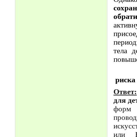
сохра
обрат
актив
присое
период
тела д
повыше
риска 
Ответ:
для де
форм 
провод
искус
или Б