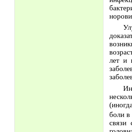
бакте
норови
Ул
доказа
возни
возрас
лет и 
заболе
заболе
Ин
нескол
(иногд
боли в
связи 
головн