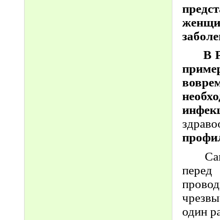
предс
женщ
заболе
В Рос
приме
вовре
необх
инфек
здрав
профи
Самый
перед
прово
чрезвы
один р