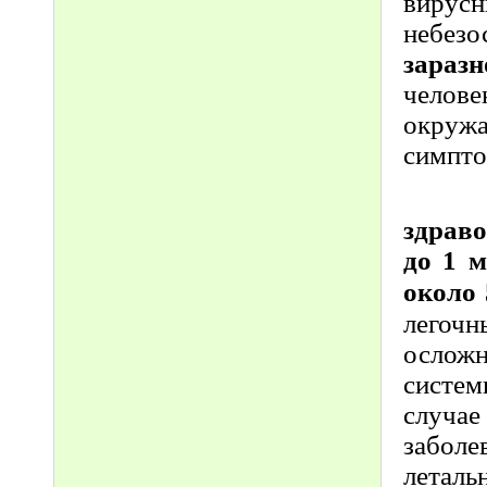
вирус
небезо
зараз
челове
окруж
симпто
здраво
до 1 м
около 
легочн
осложн
систем
случа
забол
лета