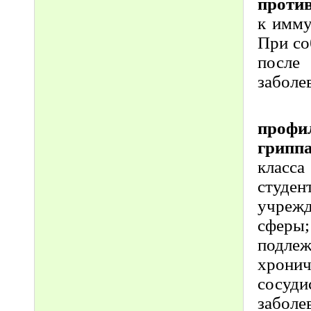
против
к имму
При со
после
заболе
профи
гриппа
класс
студен
учреж
сферы;
подле
хрони
сосу
заболе