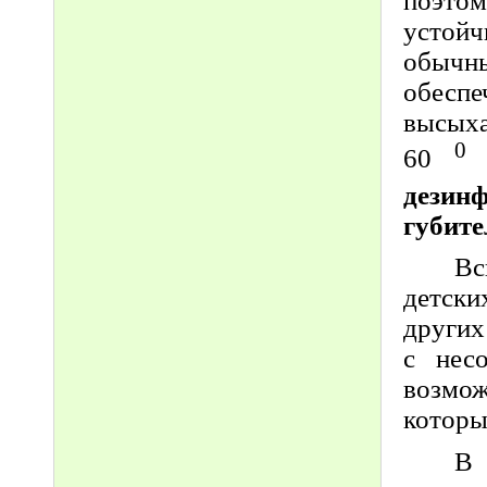
поэто
устойч
обычн
обесп
высыха
60
дезин
губите
Вс
детск
других
с нес
возмо
которы
В 