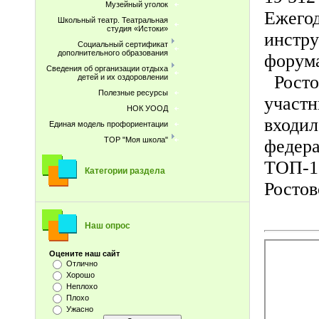
Музейный уголок
Ежегод
Школьный театр. Театральная
студия «Истоки»
инстру
Социальный сертификат
дополнительного образования
форума
Сведения об организации отдыха
Ростов
детей и их оздоровлении
Полезные ресурсы
участн
НОК УООД
входил
Единая модель профориентации
ТОР "Моя школа"
федера
ТОП-10
Категории раздела
Ростов
Наш опрос
Оцените наш сайт
Отлично
Хорошо
Неплохо
Плохо
Ужасно