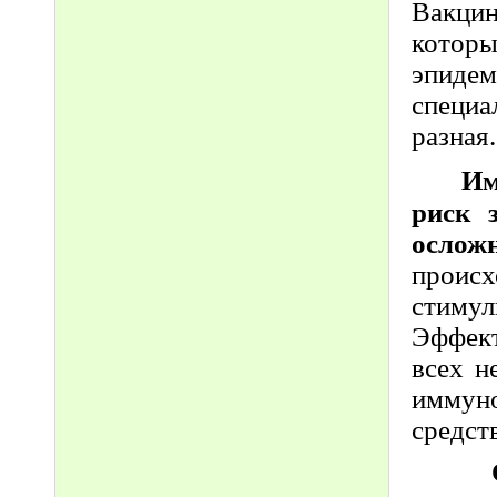
Вакцин
котор
эпидем
специ
разная.
Им
риск 
осложн
проис
стимул
Эффект
всех н
иммуно
средст