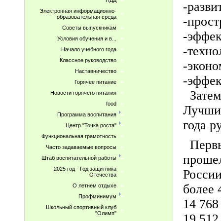
ПДД
-разви
Электронная информационно-
образовательная среда
-прост
Советы выпускникам
-эффек
Условия обучения и в...
-техно
Начало учебного года
Классное руководство
-эконо
Наставничество
-эффек
Горячее питание
Затем 
Новости горячего питания
food
Лучшие
Программа воспитания
года р
Центр "Точка роста"
Функциональная грамотность
Первы
Часто задаваемые вопросы
прошел
Штаб воспитательной работы
2025 год - Год защитника
России
Отечества
более 
О летнем отдыхе
Профминимум
14 768
Школьный спортивный клуб
"Олимп"
19 512