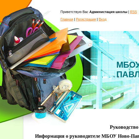
Приветствую Вас
Администация школы
|
RSS
Главная
|
Регистрация
|
Вход
МБОУ
ПАВ
Руководство
Информация о руководителе МБОУ Ново-Пав