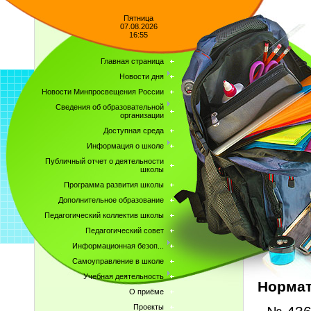
Пятница
07.08.2026
16:55
Главная страница
Новости дня
Новости Минпросвещения России
Сведения об образовательной
организации
Доступная среда
Информация о школе
Публичный отчет о деятельности
школы
Программа развития школы
Дополнительное образование
Педагогический коллектив школы
Педагогический совет
Информационная безоп...
Самоуправление в школе
Учебная деятельность
Нормат
О приёме
Проекты