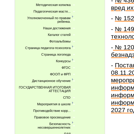
-
№ 436
Методическая копилка
вред и
Педагогическая масте...
-
№ 152
Уполномоченный по правам
ребенка.
-
№ 149
Наши достижения
технол
Каталог статей
Фотоальбомы
-
№ 120-
Страница педагога-психолога
безнад
Страница логопеда
Конкурсы
-
Поста
ФГОС
08.11.
ФООП и ФРП
меропр
Дистанционное обучение
информ
ГОСУДАРСТВЕННАЯ ИТОГОВАЯ
АТТЕСТАЦИЯ
информ
СПО
информ
Мероприятия в школе
2027 г
Противодействие корр...
Правовое просвещение
Безопасность
несовершеннолетних