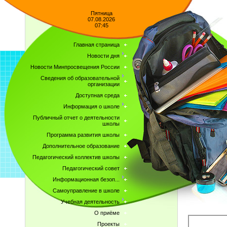
Пятница
07.08.2026
07:45
Главная страница
Новости дня
Новости Минпросвещения России
Сведения об образовательной
организации
Доступная среда
Информация о школе
Публичный отчет о деятельности
школы
Программа развития школы
Дополнительное образование
Педагогический коллектив школы
Педагогический совет
Информационная безоп...
Самоуправление в школе
Учебная деятельность
О приёме
Проекты