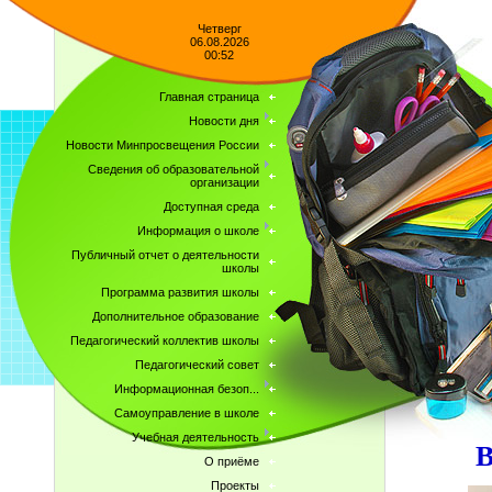
Четверг
06.08.2026
00:52
Главная страница
Новости дня
Новости Минпросвещения России
Сведения об образовательной
организации
Доступная среда
Информация о школе
Публичный отчет о деятельности
школы
Программа развития школы
Дополнительное образование
Педагогический коллектив школы
Педагогический совет
Информационная безоп...
Самоуправление в школе
Учебная деятельность
В
О приёме
Проекты