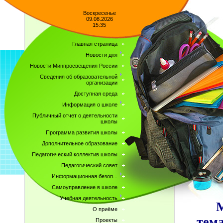
Воскресенье
09.08.2026
15:35
Главная страница
Новости дня
Новости Минпросвещения России
Сведения об образовательной
организации
Доступная среда
Информация о школе
Публичный отчет о деятельности
школы
Программа развития школы
Дополнительное образование
Педагогический коллектив школы
Педагогический совет
Информационная безоп...
Самоуправление в школе
Учебная деятельность
М
О приёме
тема
Проекты