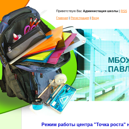
Приветствую Вас
Администация школы
|
RSS
Главная
|
Регистрация
|
Вход
МБОУ
ПАВ
Режим работы центра "Точка роста" н