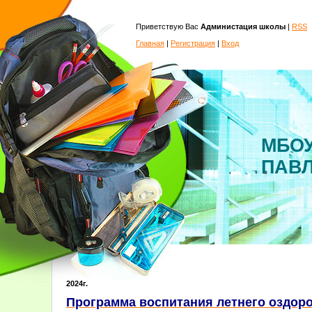
Приветствую Вас
Администация школы
|
RSS
Главная
|
Регистрация
|
Вход
МБОУ
ПАВ
2024г.
Программа воспитания летнего оздор