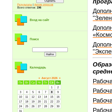
прогр
Результаты
|
Архив опросов
Всего ответов:
196
Допол
"Зелен
Вход на сайт
Допол
«Косм
Поиск
Допол
"Экспе
Образ
Календарь
средн
«
Август 2026
»
Рабоча
Пн
Вт
Ср
Чт
Пт
Сб
Вс
1
2
Рабоча
3
4
5
6
7
8
9
10
11
12
13
14
15
16
Рабоча
17
18
19
20
21
22
23
24
25
26
27
28
29
30
Рабоча
31