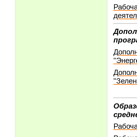
Рабоча
деятел
Допол
прогр
Допол
"Энерг
Допол
"Зелен
Образ
средн
Рабоча