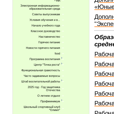
ПДД
«Юные
Электронная информационно-
образовательная среда
Советы выпускникам
Допол
Условия обучения и в...
"Экспе
Начало учебного года
Классное руководство
Образ
Наставничество
Горячее питание
средн
Новости горячего питания
Рабоча
food
Программа воспитания
Рабоча
Центр "Точка роста"
Функциональная грамотность
Рабоча
Часто задаваемые вопросы
Штаб воспитательной работы
Рабоча
2025 год - Год защитника
Отечества
Рабоча
О летнем отдыхе
Профминимум
Рабоча
Школьный спортивный клуб
"Олимп"
Рабоча