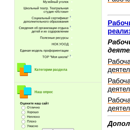
Музейный уголок
Школьный театр. Театральная
студия «Истоки»
Социальный сертификат
Рабоч
дополнительного образования
Сведения об организации отдыха
реали
детей и их оздоровлении
Полезные ресурсы
Рабоч
НОК УООД
деяте
Единая модель профориентации
ТОР "Моя школа"
Рабоча
деятел
Категории раздела
Рабоча
деятел
Наш опрос
Рабоча
Оцените наш сайт
деятел
Отлично
Хорошо
Неплохо
Допол
Плохо
Ужасно