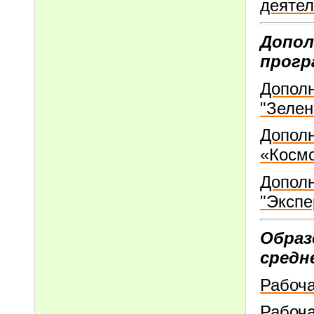
деятел
Допол
прогр
Допол
"Зелен
Допол
«Косм
Допол
"Экспе
Образ
средн
Рабоча
Рабоча