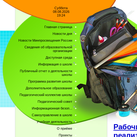
Суббота
08.08.2026
19:24
Главная страница
Новости дня
Новости Минпросвещения России
Сведения об образовательной
организации
Доступная среда
Информация о школе
Публичный отчет о деятельности
школы
Программа развития школы
Дополнительное образование
Педагогический коллектив школы
Педагогический совет
Информационная безоп...
Самоуправление в школе
Учебная деятельность
Рабоч
О приёме
реали
Проекты