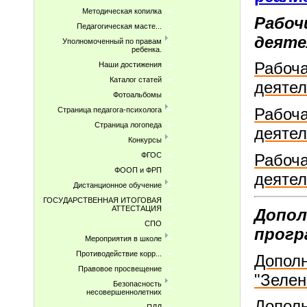
Методическая копилка
Рабоч
Педагогическая масте...
деяте
Уполномоченный по правам
ребенка.
Рабоча
Наши достижения
Каталог статей
деятел
Фотоальбомы
Рабоча
Страница педагога-психолога
Страница логопеда
деятел
Конкурсы
Рабоча
ФГОС
ФООП и ФРП
деятел
Дистанционное обучение
ГОСУДАРСТВЕННАЯ ИТОГОВАЯ
АТТЕСТАЦИЯ
Допол
СПО
прогр
Мероприятия в школе
Противодействие корр...
Допол
Правовое просвещение
"Зелен
Безопасность
несовершеннолетних
Допол