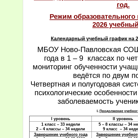
год.
Режим образовательного п
2026 учебный
Календарный учебный график на 20
МБОУ Ново-Павловская СОШ 
года в 1 – 9 классах по че
мониторинг обученности учащи
ведётся по двум п
Четвертная и полугодовая сис
психологические особенности
заболеваемость ученик
I.
Продолжение учебного
I уровень
II уровень
1 класс
– 33 недели
5 – 8 классы
– 34 н
2 – 4 классы
– 34 недели
9 класс
– 34 нед
Завершение учебного года
Завершение учебног