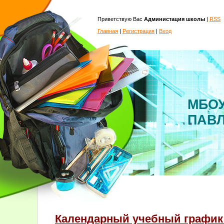
Приветствую Вас
Администация школы
|
RSS
Главная
|
Регистрация
|
Вход
МБОУ
ПАВ
Календарный учебный график 