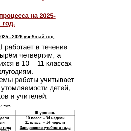
роцесса на 2025-
 год.
25 - 2026 учебный год.
работает в течение
тырём четвертям, а
хся в 10 – 11 классах
олугодиям.
темы работы учитывает
 утомляемости детей,
ов и учителей.
 года:
III уровень
едели
10 класс
– 34 недели
ели
11 класс
– 34 недели
о года
Завершение учебного года