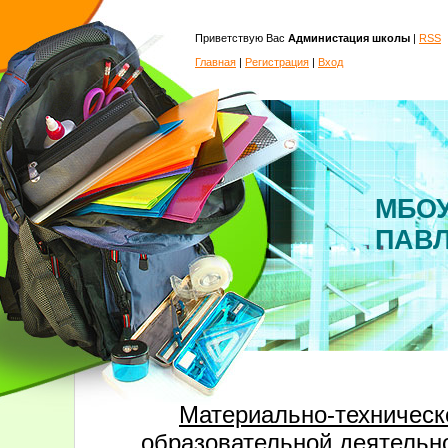
Приветствую Вас
Администация школы
|
RSS
Главная
|
Регистрация
|
Вход
МБОУ
ПАВ
Материально-техническ
образовательной деятельно