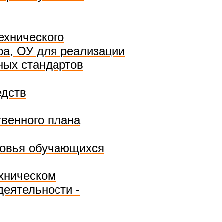
ехнического
ра, ОУ для реализации
ных стандартов
едств
венного плана
ровья обучающихся
хническом
деятельности -