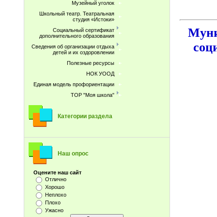
Музейный уголок
Школьный театр. Театральная
студия «Истоки»
Муни
Социальный сертификат
дополнительного образования
соц
Сведения об организации отдыха
детей и их оздоровлении
Полезные ресурсы
НОК УООД
Единая модель профориентации
ТОР "Моя школа"
Категории раздела
Наш опрос
Оцените наш сайт
Отлично
Хорошо
Неплохо
Плохо
Ужасно