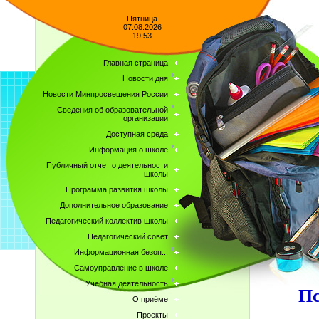
Пятница
07.08.2026
19:53
Главная страница
Новости дня
Новости Минпросвещения России
Сведения об образовательной
организации
Доступная среда
Информация о школе
Публичный отчет о деятельности
школы
Программа развития школы
Дополнительное образование
Педагогический коллектив школы
Педагогический совет
Информационная безоп...
Самоуправление в школе
Учебная деятельность
Пс
О приёме
Проекты