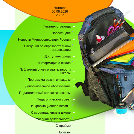
Четверг
06.08.2026
23:22
Главная страница
Новости дня
Новости Минпросвещения России
Сведения об образовательной
организации
Доступная среда
Информация о школе
Публичный отчет о деятельности
школы
Программа развития школы
Дополнительное образование
Педагогический коллектив школы
Педагогический совет
Информационная безоп...
Самоуправление в школе
Учебная деятельность
О приёме
Проекты