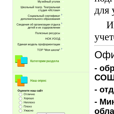
Музейный уголок
для 
Школьный театр. Театральная
студия «Истоки»
Социальный сертификат
дополнительного образования
И
Сведения об организации отдыха
детей и их оздоровлении
учет
Полезные ресурсы
НОК УООД
Единая модель профориентации
ТОР "Моя школа"
Офи
Категории раздела
- об
СО
Наш опрос
- от
Оцените наш сайт
Отлично
Хорошо
- Ми
Неплохо
Плохо
обла
Ужасно