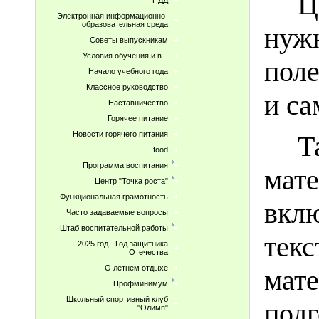
Ц
ПДД
Электронная информационно-
образовательная среда
нуж
Советы выпускникам
Условия обучения и в...
поле
Начало учебного года
Классное руководство
и са
Наставничество
Горячее питание
Новости горячего питания
Т
food
Программа воспитания
мат
Центр "Точка роста"
Функциональная грамотность
вкл
Часто задаваемые вопросы
Штаб воспитательной работы
тек
2025 год - Год защитника
Отечества
О летнем отдыхе
мат
Профминимум
Школьный спортивный клуб
под
"Олимп"