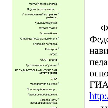
Методическая копилка
Педагогическая масте...
Уполномоченный по правам
ребенка.
Наши достижения
Ф
Каталог статей
Фотоальбомы
Фед
Страница педагога-психолога
Страница логопеда
нав
Конкурсы
ФГОС
педа
ФООП и ФРП
Дистанционное обучение
осно
ГОСУДАРСТВЕННАЯ ИТОГОВАЯ
АТТЕСТАЦИЯ
СПО
ГИА
Мероприятия в школе
Противодействие корр...
http
Правовое просвещение
Безопасность
несовершеннолетних