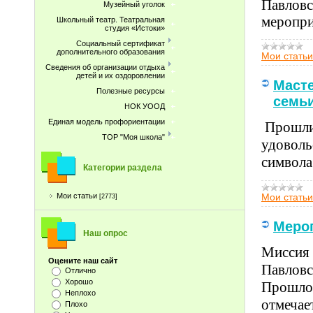
Павловс
Музейный уголок
меропри
Школьный театр. Театральная
студия «Истоки»
Социальный сертификат
дополнительного образования
Мои статьи
Сведения об организации отдыха
детей и их оздоровлении
Масте
Полезные ресурсы
семьи
НОК УООД
Единая модель профориентации
Прошли 
ТОР "Моя школа"
удоволь
символа
Категории раздела
Мои статьи
Мои статьи
[2773]
Мероп
Наш опрос
Миссия 
Оцените наш сайт
Павловс
Отлично
Хорошо
Прошло 
Неплохо
отмечае
Плохо