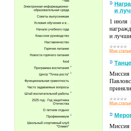
ПДД
Награ
Электронная информационно-
и луч
образовательная среда
Советы выпускникам
1 июля 
Условия обучения и в...
награжд
Начало учебного года
и лучши
Классное руководство
Наставничество
Горячее питание
Мои статьи
Новости горячего питания
food
Танц
Программа воспитания
Миссия 
Центр "Точка роста"
Павловс
Функциональная грамотность
приняли
Часто задаваемые вопросы
Штаб воспитательной работы
2025 год - Год защитника
Мои статьи
Отечества
О летнем отдыхе
Меро
Профминимум
Школьный спортивный клуб
Миссия 
"Олимп"