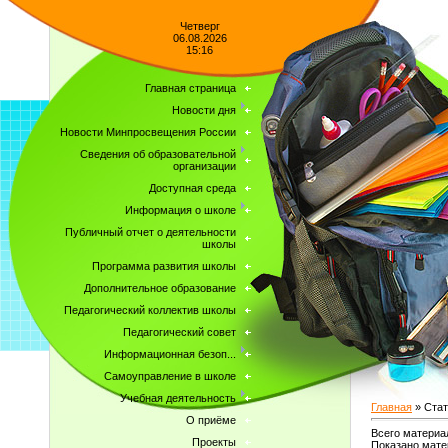
Четверг
06.08.2026
15:16
Главная страница
Новости дня
Новости Минпросвещения России
Сведения об образовательной
организации
Доступная среда
Информация о школе
Публичный отчет о деятельности
школы
Программа развития школы
Дополнительное образование
Педагогический коллектив школы
Педагогический совет
Информационная безоп...
Самоуправление в школе
Учебная деятельность
Главная
»
Стат
О приёме
Всего материа
Проекты
Показано мате