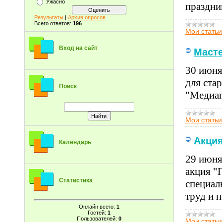
Ужасно
праздни
Результаты
|
Архив опросов
Всего ответов:
196
Мои статьи
Вход на сайт
Масте
30 июня
для ста
Поиск
"Медиаг
Мои статьи
Акция
Календарь
29 июня
акция "
Статистика
специал
труд и 
Онлайн всего:
1
Гостей:
1
Пользователей:
0
Мои статьи