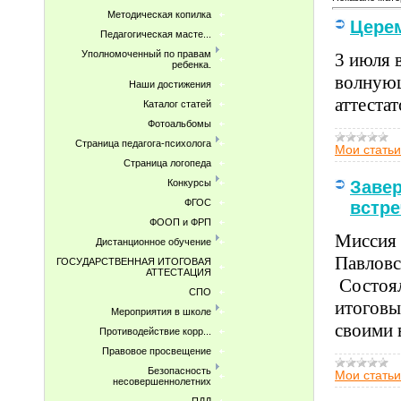
Методическая копилка
Церем
Педагогическая масте...
Уполномоченный по правам
3 июля 
ребенка.
волнующ
Наши достижения
аттеста
Каталог статей
Фотоальбомы
Страница педагога-психолога
Мои статьи
Страница логопеда
Конкурсы
Заве
ФГОС
встре
ФООП и ФРП
Миссия 
Дистанционное обучение
Павловс
ГОСУДАРСТВЕННАЯ ИТОГОВАЯ
АТТЕСТАЦИЯ
Состоял
СПО
итоговы
Мероприятия в школе
своими 
Противодействие корр...
Правовое просвещение
Безопасность
Мои статьи
несовершеннолетних