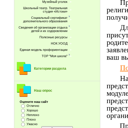
Пр
Музейный уголок
религ
Школьный театр. Театральная
студия «Истоки»
получ
Социальный сертификат
дополнительного образования
Дл
Сведения об организации отдыха
детей и их оздоровлении
прису
Полезные ресурсы
родит
НОК УООД
заявл
Единая модель профориентации
ваш в
ТОР "Моя школа"
По
Категории раздела
Н
предс
Наш опрос
модуле
предс
Оцените наш сайт
предс
Отлично
Хорошо
органи
Неплохо
Плохо
Пр
Ужасно