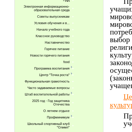
П
ПДД
учащ
Электронная информационно-
образовательная среда
миров
Советы выпускникам
миров
Условия обучения и в...
потре
Начало учебного года
Классное руководство
выбор
Наставничество
религ
Горячее питание
культ
Новости горячего питания
зако
food
осущ
Программа воспитания
Центр "Точка роста"
(зако
Функциональная грамотность
учащег
Часто задаваемые вопросы
Штаб воспитательной работы
Це
2025 год - Год защитника
культу
Отечества
О летнем отдыхе
Пр
Профминимум
уч
Школьный спортивный клуб
"Олимп"