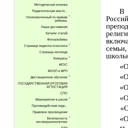
Методическая копилка
В 
Педагогическая масте...
Росс
Уполномоченный по правам
ребенка.
препод
Наши достижения
рели
Каталог статей
включ
Фотоальбомы
Страница педагога-психолога
семь
Страница логопеда
школь
Конкурсы
«О
ФГОС
ФООП и ФРП
«О
Дистанционное обучение
ГОСУДАРСТВЕННАЯ ИТОГОВАЯ
«О
АТТЕСТАЦИЯ
СПО
«О
Мероприятия в школе
Противодействие корр...
«О
Правовое просвещение
«О
Безопасность
несовершеннолетних