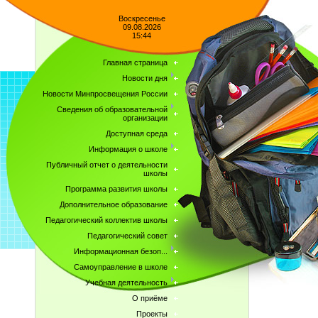
Воскресенье
09.08.2026
15:44
Главная страница
Новости дня
Новости Минпросвещения России
Сведения об образовательной
организации
Доступная среда
Информация о школе
Публичный отчет о деятельности
школы
Программа развития школы
Дополнительное образование
Педагогический коллектив школы
Педагогический совет
Информационная безоп...
Самоуправление в школе
Учебная деятельность
О приёме
Проекты